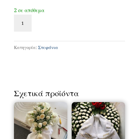
2 σε απόθεμα
Μονό
στεφάνι
με
μεγάλη
Κατηγορία:
Στεφάνια
δίχρωμη
κατασκευή
ποσότητα
Σχετικά προϊόντα