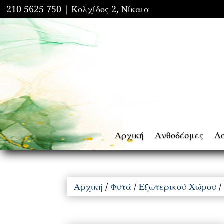
210 5625 750 |
Κολχίδος 2, Νίκαια
Αρχική
Ανθοδέσμες
Λ
Αρχική
/
Φυτά
/
Εξωτερικού Χώρου
/