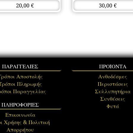
20,00
€
30,00
€
ΠΑΡΑΓΓΕΛΙΕΣ
ΠΡΟΪΟΝΤΑ
Τρόποι Αποστολής
Ανθοδέσμες
Τρόποι Πληρωμής
Περιστάσεις
ρόποι Παραγγελίας
Συλλυπητήρια
Συνθέσεις
ΠΛΗΡΟΦΟΡΙΕΣ
Φυτά
Επικοινωνία
ι Χρήσης & Πολιτική
Απορρήτου