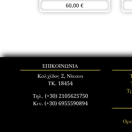
60,00
€
ΕΠΙΚΟΙΝΩΝΙΑ
Κολχίδος 2, Νίκαια
ΤΚ. 18454
Τ
Τηλ. (+30) 2105625750
Κιν. (+30) 6955590894
Όρο